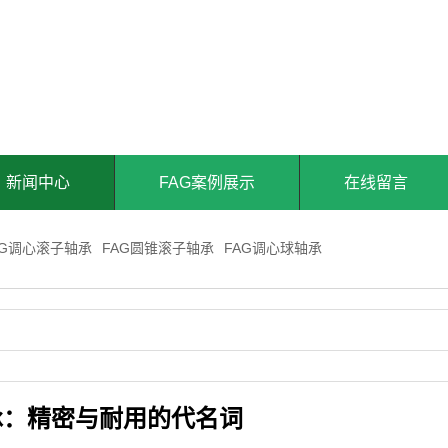
新闻中心
FAG案例展示
在线留言
AG调心滚子轴承
FAG圆锥滚子轴承
FAG调心球轴承
承：精密与耐用的代名词