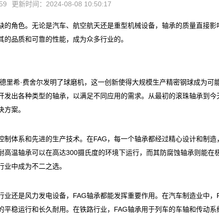
59
更新时间：2024-08-08 10:50:17
缺的角色。无论是汽车、航空航天还是重型机械设备，轴承的质量直接影
以其的品质和可靠的性能，成为众多行业的。
弗里德里希·费舍尔发明了球磨机，这一创新使得大规模生产精密钢球成为可
，开发出各种类型的轴承，以满足不同应用的需求。从最初的滚珠轴承到今
决方案。
控制体系和先进的生产技术。在FAG，每一个轴承都经过精心设计和制造
耐高温轴承可以在高达300摄氏度的环境下运行，而其防腐蚀轴承则能在
行业中成为不二之选。
行业还是风力发电设备，FAG轴承都能发挥重要作用。在汽车制造业中，F
的平稳运行和长久耐用。在铁路行业，FAG轴承用于列车的车轴和传动系