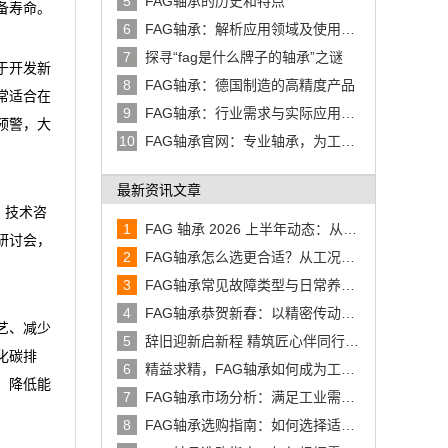
5
FAG轴承的历史和特点
备寿命。
6
FAG轴承：解析应用领域及使用中
的挑战与解决方案
7
探寻“fag是什么牌子的轴承”之谜
于开发新
8
FAG轴承：德国制造的高精度产品
常适合在
9
FAG轴承：行业需求与实际应用中
预警，大
的挑战与解决方案
10
FAG轴承官网：专业轴承，为工业
进步保驾护航
最新资讯文章
、技术咨
1
FAG 轴承 2026 上半年动态：从
研讨会，
140 年精密制造到太空卫星、汽车
2
FAG轴承怎么选更合适？从工况、
底盘创新
型号到维护一次讲清
3
FAG轴承常见故障类型与日常养护
建议
4
FAG轴承恭贺新春：以精密传动助
艺、减少
力工业稳步前行
5
辞旧迎新启新程 精筑匠心伴同行
化碳排
——FAG轴承恭贺元旦佳节
6
精益求精，FAG轴承如何成为工业
、降低能
传动的可靠基石
7
FAG轴承市场分析：满足工业需
求，提供高效解决方案
8
FAG轴承选购指南：如何选择适合
您需求的FAG轴承？