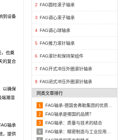
2
FAG圆柱滚子轴承
响到设备
3
FAG调心滚子轴承
4
FAG调心球轴承
5
FAG推力滚针轴承
能，也奠
6
FAG滚针和保持架组件
天的复合
7
FAG开式冲压外圈滚针轴承
8
FAG闭式冲压外圈滚针轴承
，以确保
同类文章排行
极端潮湿
1
FAG轴承-德国舍弗勒集团的优质轴
承品牌
2
FAG轴承是哪国的品牌？
3
FAG轴承：质量与技术的结合
AG轴承
4
FAG轴承：精密制造与工业应用的
统，提供
典范