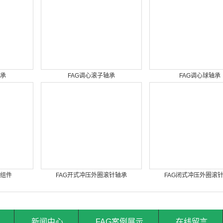
轴承
FAG调心滚子轴承
FAG调心球轴承
架组件
FAG开式冲压外圈滚针轴承
FAG闭式冲压外圈滚
新闻中心
FAG案例展示
在线留言