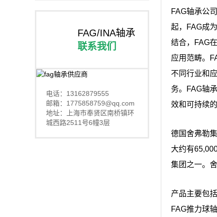
FAG轴承公
起，FAG成
FAG/INA轴承
结合，FAG
联系我们
应用范畴。F
不同行业和应
务。FAG轴
电话：13162879555
邮箱：1775858759@qq.com
效和可持续
地址：上海市奉贤区南桥镇环
城西路2511号6幢3层
德国舍弗勒
大约有65,
集团之一。舍
产品主要包括
FAG推力球