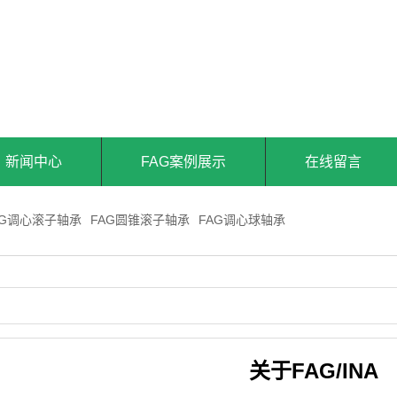
新闻中心
FAG案例展示
在线留言
AG调心滚子轴承
FAG圆锥滚子轴承
FAG调心球轴承
关于FAG/INA