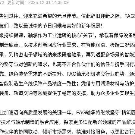
72
更新时间：2025-12-31 14:35:09
告别过往，迎来充满希望的元旦佳节。值此辞旧迎新之际，FAG
友们，致以最诚挚的节日问候与美好的新年祝愿！
级持续提速，轴承作为工业运转的核心"关节"，承载着保障设备
年制造底蕴，以技术创新回应行业需求，在智能润滑、极端工况适
承，到精密电子领域的纳米级研磨轴承，再到适配多场景的智能
的坚守与对创新的追求，也离不开合作伙伴们的信任与携手同行
靠、绿色装备需求的不断提升。FAG轴承积极响应行业趋势，通
智能制造生产线保障产品精度一致性；凭借专用润滑材料与防护
装备、轨道交通等领域提供了稳定的支撑，助力众多企业实现生
业加速迈向高质量发展的关键一年。FAG轴承将继续坚守"精筑
智技术与轴承制造的融合应用，探索更多适配新兴领域的产品解
作伙伴的协同联动，倾听市场需求，精准对接服务，以更贴合行