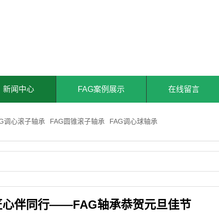
新闻中心
FAG案例展示
在线留言
AG调心滚子轴承
FAG圆锥滚子轴承
FAG调心球轴承
匠心伴同行——FAG轴承恭贺元旦佳节