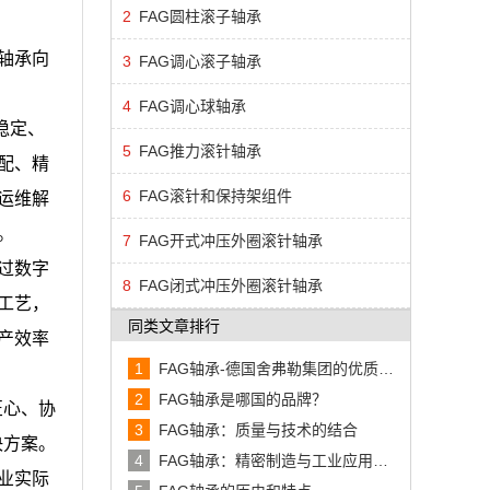
2
FAG圆柱滚子轴承
轴承向
3
FAG调心滚子轴承
4
FAG调心球轴承
稳定、
5
FAG推力滚针轴承
配、精
6
FAG滚针和保持架组件
运维解
。
7
FAG开式冲压外圈滚针轴承
过数字
8
FAG闭式冲压外圈滚针轴承
工艺，
同类文章排行
产效率
1
FAG轴承-德国舍弗勒集团的优质轴
承品牌
2
FAG轴承是哪国的品牌？
匠心、协
3
FAG轴承：质量与技术的结合
决方案。
4
FAG轴承：精密制造与工业应用的
业实际
典范