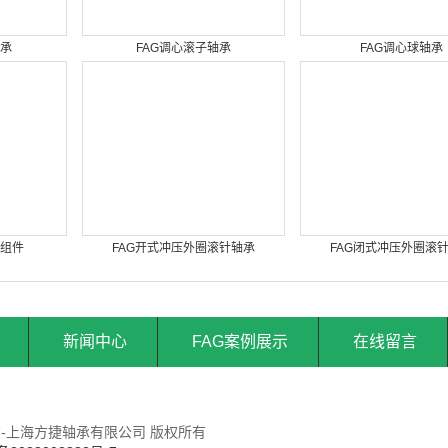
轴承
FAG调心滚子轴承
FAG调心球轴承
架组件
FAG开式冲压外圈滚针轴承
FAG闭式冲压外圈滚
新闻中心
FAG案例展示
在线留言
商-上海方捷轴承有限公司 版权所有