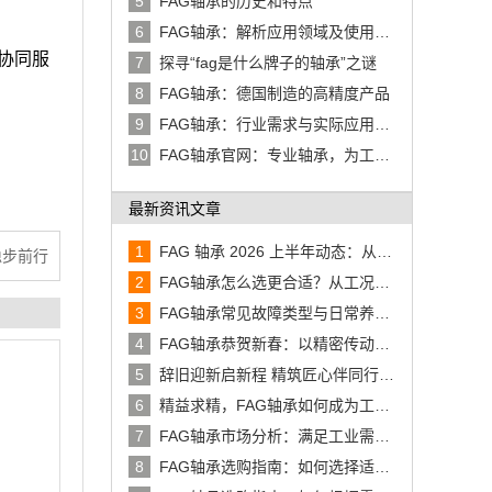
5
FAG轴承的历史和特点
6
FAG轴承：解析应用领域及使用中
的挑战与解决方案
协同服
7
探寻“fag是什么牌子的轴承”之谜
8
FAG轴承：德国制造的高精度产品
9
FAG轴承：行业需求与实际应用中
的挑战与解决方案
10
FAG轴承官网：专业轴承，为工业
进步保驾护航
最新资讯文章
1
FAG 轴承 2026 上半年动态：从
稳步前行
140 年精密制造到太空卫星、汽车
2
FAG轴承怎么选更合适？从工况、
底盘创新
型号到维护一次讲清
3
FAG轴承常见故障类型与日常养护
建议
4
FAG轴承恭贺新春：以精密传动助
力工业稳步前行
5
辞旧迎新启新程 精筑匠心伴同行
——FAG轴承恭贺元旦佳节
6
精益求精，FAG轴承如何成为工业
传动的可靠基石
7
FAG轴承市场分析：满足工业需
求，提供高效解决方案
8
FAG轴承选购指南：如何选择适合
您需求的FAG轴承？