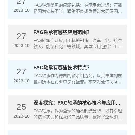
27
FAG轴承常见的问题包括：轴承寿命过短：可能
2023-10
是因为安装不当、润滑不良或负荷过大等原因导
致。解决方法是正确安装、选择适当的润滑剂和
减小负荷。轴承噪音过大：可能是因为安装不
当、损坏或磨损等原因导致。解决方···
FAG轴承有哪些应用范围？
27
FAG轴承广泛应用于机械制造、汽车工业、航空
2023-10
航天、能源和化工等领域。具体应用包括：工厂
自动化设备：如机床、数控机床、冲压机、注塑
机等。汽车工业：如发动机、变速箱、转向系
统、制动系统等。航空航天：如飞机···
FAG轴承有哪些技术特点？
27
FAG轴承作为德国的轴承制造商，以其卓越的质
2023-10
量和技术在行业中享有盛誉。本文将通过问答形
式，深入探讨FAG轴承的技术特点、应用范围以
及常见问题解答，帮助读者更好地了解FAG轴
承。FAG轴承采用优质材料和···
深度探究：FAG轴承的核心技术与应用领
25
域
FAG轴承，作为全球的轴承制造品牌，以其卓越
2023-10
的技术实力和优秀的产品质量，赢得了全球消费
者的广泛赞誉。在深入解读FAG轴承的核心技术
和应用领域之前，我们首先需要对轴承有一个基