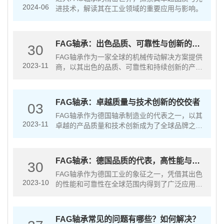
2024-06
进技术，解读其在工业领域的重要应用与影响。
FAG轴承：出色品质、可靠性与创新的机
30
械传动解决方案
FAG轴承作为一家全球的机械传动解决方案提供
2023-11
商，以其出色的品质、可靠性和持续创新的产品
著称。本文将从FAG轴承的独特之处、优势以及
应用领域三个方面进行介绍，旨在展示其在机械
传动行业中的重要地位和价值。···
FAG轴承：卓越质量与技术创新的佼佼者
03
FAG轴承作为德国轴承制造业的代表之一，以其
2023-11
卓越的产品质量和技术创新成为了全球品牌之
一。FAG轴承公司在全球范围内拥有多个生产基
地和研发中心，并致力于提供高性能、可靠性和
安全性的轴承产品和解决方案，满···
FAG轴承：德国品质的代表，高性能与稳
30
定性的保障
FAG轴承作为德国工业的象征之一，凭借其出色
2023-10
的性能和可靠性在全球范围内得到了广泛应用。
本文将为您介绍FAG轴承的特点及其在不同领域
中的应用。一、FAG轴承的特点1.优质材料：
FAG轴承采用优质钢材制造···
FAG轴承常见的问题有哪些？如何解决？