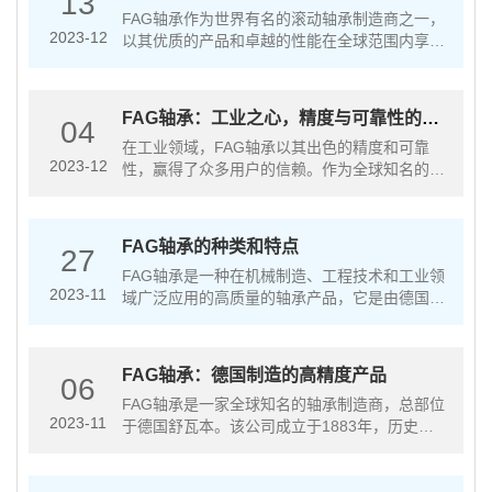
13
FAG轴承作为世界有名的滚动轴承制造商之一，
2023-12
以其优质的产品和卓越的性能在全球范围内享有
盛誉。本文将介绍FAG轴承的特点、应用领域以
及其在工业生产中的重要作用，展示它作为可靠
伙伴的价值所在。一、FAG轴···
FAG轴承：工业之心，精度与可靠性的完
04
美结合
在工业领域，FAG轴承以其出色的精度和可靠
2023-12
性，赢得了众多用户的信赖。作为全球知名的轴
承品牌，FAG致力于为客户提供高品质、高性能
的轴承产品，为全球工业运转提供坚实后盾。
一、出色的精度与可靠性：FAG轴···
FAG轴承的种类和特点
27
FAG轴承是一种在机械制造、工程技术和工业领
2023-11
域广泛应用的高质量的轴承产品，它是由德国
FAG集团生产的，具有优良的性能和可靠的品
质。一、FAG轴承的种类繁多，根据不同的结
构、用途和工作条件，可以分为以下···
FAG轴承：德国制造的高精度产品
06
FAG轴承是一家全球知名的轴承制造商，总部位
2023-11
于德国舒瓦本。该公司成立于1883年，历史悠
久，经过几十年的发展，已经成为世界的轴承供
应商之一。本文将从公司背景、技术优势、产品