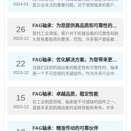
2024-01
是企业关注的重要问题。对于使用轴承的客户来
说，他们可能会面临许多与产品相关的问题。例
如，他们可能担心轴承的耐久性和性能是否能够
满足高负荷和高速运转的要求。此外···
FAG轴承：为您提供高品质和可靠性的解
26
决方案
现代工业领域，客户对于机械设备的可靠性和耐
2023-12
久性有着极高的要求。然而，许多客户面临着与
轴承相关的问题，例如寿命短、故障率高以及维
护困难等。这些问题对于生产效率和成本控制产
生了重要影响。作为一家知名的生产···
FAG轴承：优化解决方案，为您带来更出
22
色的机械性能
当我们谈到机械设备的稳定性和可靠性时，轴承
2023-12
是一个不可忽视的关键组件。作为许多行业中重
要的机械元件之一，客户在选择轴承时常常会关
注其质量、耐久性以及性能表现等问题。本文将
介绍FAG轴承在这些方面如何满足···
FAG轴承：卓越品质，稳定性能
15
在工业制造领域，轴承是不可或缺的组件之一，
2023-12
直接关系到机械设备的运转效能和寿命。许多客
户在选择轴承时常常面临着如何平衡性能和耐久
度的难题。在这一过程中，他们可能关心的问题
涉及到产品的可靠性、寿命和适应性···
FAG轴承：精准传动的可靠伙伴